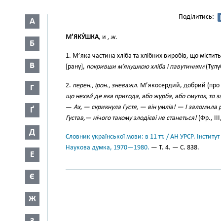
Поділитись:
А
М’ЯКУ́ШКА
, и
, ж.
Б
1. М’яка частина хліба та хлібних виробів, що місти
В
[рану],
покривши м’якушкою хліба і павутинням
(Тулу
2.
перен., ірон., зневажл.
М’якосердий, добрий (про
Г
що нехай де яка пригода, або журба, або смуток, то з
—
Ах, — скрикнула Густя, — він умлів! — І заломила 
Ґ
Густав,— нічого такому злодієві не станеться!
(Фр., III
Д
Словник української мови: в 11 тт. / АН УРСР. Інститут
Наукова думка, 1970—1980.
— Т. 4. — С. 838.
Е
Є
Ж