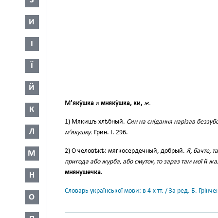
З
И
І
Ї
Й
М’яку́шка
и
мняку́шка, ки,
ж.
К
1) Мякишъ хлѣбный.
Син на снідання нарізав беззуб
Л
м’якушку.
Грин. І. 296.
2) О человѣкѣ: мягкосердечный, добрый.
Я, бачте, 
М
пригода або журба, або смуток, то зараз там мої й жа
мнянушечка
.
Н
Словарь української мови: в 4-х тт. / За ред. Б. Грін
О