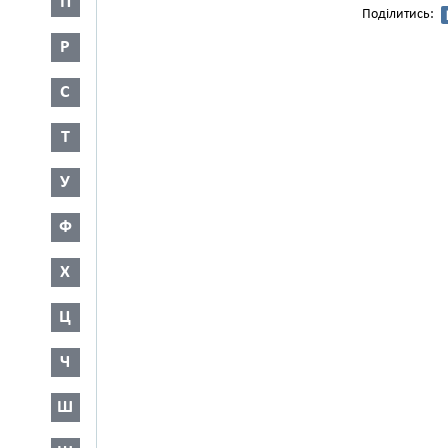
П
Поділитись:
Р
С
Т
У
Ф
Х
Ц
Ч
Ш