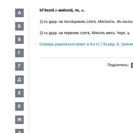
М’я́кота́
и
мня́кота́, ти,
ж.
А
1) съ удар. на послѣднемъ слогѣ. Мягкость.
Як постел
Б
2) съ удар. на первомъ слогѣ. Мякоть мяса. Черк. у.
В
Словарь української мови: в 4-х тт. / За ред. Б. Грін
Г
Поділитись:
Ґ
Д
Е
Є
Ж