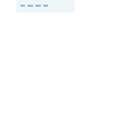
мч
мш
мю
мя