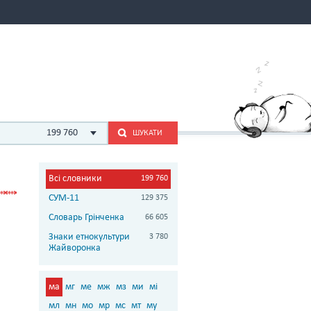
199 760
ШУКАТИ
Всі словники
199 760
СУМ-11
129 375
Словарь Грінченка
66 605
Знаки етнокультури
3 780
Жайворонка
ма
мг
ме
мж
мз
ми
мі
мл
мн
мо
мр
мс
мт
му