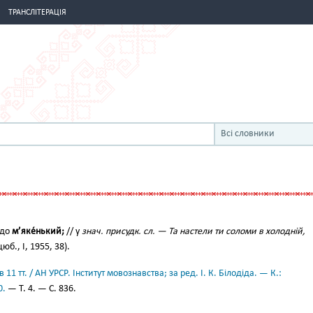
ТРАНСЛІТЕРАЦІЯ
Всі словники
 до
м’яке́нький;
// у
знач. присудк. сл. — Та настели ти соломи в холодній,
юб., І, 1955, 38).
11 тт. / АН УРСР. Інститут мовознавства; за ред. І. К. Білодіда. — К.:
0.
— Т. 4. — С. 836.