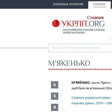
УКРАЇНСЬКА ЛІТЕРАТУРА
СЛОВНИК
М'ЯКЕНЬКО
М’ЯКЕ́НЬКО
,
пестл.
Присл.
А
щоб було їм м’якенько!
(Коц
Б
Словник української мови: в 
Наукова думка, 1970—198
В