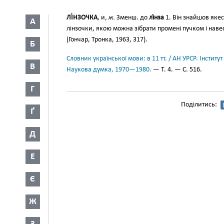
ЛІ́НЗОЧКА
, и
, ж.
Зменш. до
лі́нза
1. Він знайшов якес
А
лінзочки, якою можна зібрати промені пучком і навест
(Гончар, Тронка, 1963, 317).
Б
Словник української мови: в 11 тт. / АН УРСР. Інститут
В
Наукова думка, 1970—1980.
— Т. 4. — С. 516.
Г
Поділитись:
Ґ
Д
Е
Є
Ж