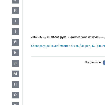
З
И
І
Ї
Ліви́ця, ці,
ж.
Лѣвая рука.
Єдиного сина по правиці, д
Й
Словарь української мови: в 4-х тт. / За ред. Б. Грін
К
Поділитись:
Л
М
Н
О