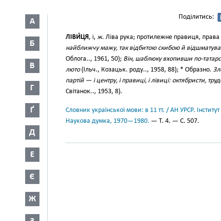
Поділитись:
А
ЛІВИ́ЦЯ
, і,
ж
. Ліва рука; протилежне правиця, права
Б
найближчу мажу, так відбитою скибою й відшматува
Облога.., 1961, 50);
Він, шаблюку вхопивши по-татарсь
В
люто
(Ільч., Козацьк. роду.., 1958, 88); * Образно.
Зл
партій — і центру, і правиці, і лівиці: октябристи, т
Г
Світанок.., 1953, 8).
Ґ
Словник української мови: в 11 тт. / АН УРСР. Інститут
Наукова думка, 1970—1980.
— Т. 4. — С. 507.
Д
Е
Є
Ж