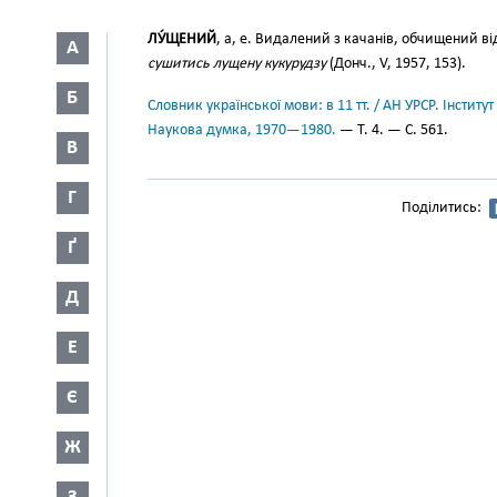
ЛУ́ЩЕНИЙ
, а, е. Видалений з качанів, обчищений ві
А
сушитись лущену кукурудзу
(Донч., V, 1957, 153).
Б
Словник української мови: в 11 тт. / АН УРСР. Інститут
Наукова думка, 1970—1980.
— Т. 4. — С. 561.
В
Г
Поділитись:
Ґ
Д
Е
Є
Ж