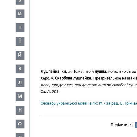
З
И
І
Ї
Й
К
Лушпа́йка, ки,
ж.
Тоже, что и
лушпа
, но только съ о
Херс. у.
Скарбова лушпайка
. Презрительное назван
Л
попа, дяк до дяка, пан до пана; лиш оті скарбові лушп
Св. Л. 201.
М
Словарь української мови: в 4-х тт. / За ред. Б. Грін
Н
О
Поділитись: