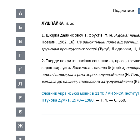
Поділитись:
А
ЛУШПА́ЙКА
, и
, ж.
Б
1. Шкірка деяких овочів, фруктів і т. ін.
Я дома; нашв
В
Новели, 1962, 16);
На ранок тільки попіл від вогнищ,
грузинам про недовгих гостей
(Тулуб, Людолови, II, 1
Г
2. Тверде покриття насіння соняшника, проса, гречки і
зернятка; лузга.
Василина.. почала їх
[горіхи]
навіщос
Ґ
зерен і викидала з рота зерна з лушпайками
(Н.-Лев.,
взялася до насіння, сповнюючи хату лушпайками
(Ка
Д
Словник української мови: в 11 тт. / АН УРСР. Інститут
Е
Наукова думка, 1970—1980.
— Т. 4. — С. 560.
Є
Ж