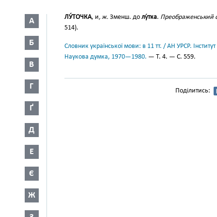
ЛУ́ТОЧКА
, и
, ж.
Зменш. до
лу́тка
.
Преображенський сп
А
514).
Б
Словник української мови: в 11 тт. / АН УРСР. Інститут
Наукова думка, 1970—1980.
— Т. 4. — С. 559.
В
Г
Поділитись:
Ґ
Д
Е
Є
Ж