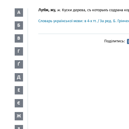
Лупі́ж, жу,
ж.
Куски дерева, съ которыхъ содрана кор
А
Словарь української мови: в 4-х тт. / За ред. Б. Грін
Б
В
Поділитись:
Г
Ґ
Д
Е
Є
Ж