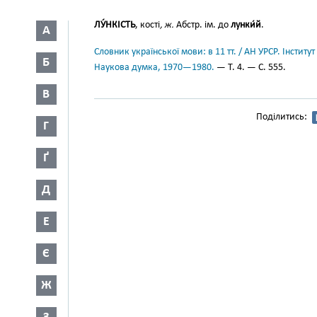
ЛУ́НКІСТЬ
, кості
, ж.
Абстр. ім. до
лунки́й
.
А
Словник української мови: в 11 тт. / АН УРСР. Інститут
Б
Наукова думка, 1970—1980.
— Т. 4. — С. 555.
В
Поділитись:
Г
Ґ
Д
Е
Є
Ж