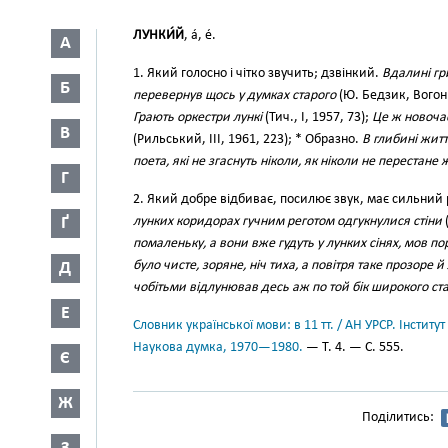
ЛУНКИ́Й
, а́, е́.
А
1. Який голосно і чітко звучить; дзвінкий.
Вдалині гр
Б
перевернув щось у думках старого
(Ю. Бедзик, Вогонь
Грають оркестри лункі
(Тич., І, 1957, 73);
Це ж новочас
В
(Рильський, III, 1961, 223); * Образно.
В глибині жит
поета, які не згаснуть ніколи, як ніколи не перестане
Г
2. Який добре відбиває, посилює звук, має сильний
Ґ
лунких коридорах гучним реготом одгукнулися стіни
(
помаленьку, а вони вже гудуть у лунких сінях, мов п
було чисте, зоряне, ніч тиха, а повітря таке прозоре й
Д
чобітьми відлунював десь аж по той бік широкого ст
Е
Словник української мови: в 11 тт. / АН УРСР. Інститут
Наукова думка, 1970—1980.
— Т. 4. — С. 555.
Є
Ж
Поділитись: