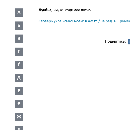
Луни́на, ни,
ж.
Родимое пятно.
А
Словарь української мови: в 4-х тт. / За ред. Б. Грін
Б
В
Поділитись:
Г
Ґ
Д
Е
Є
Ж