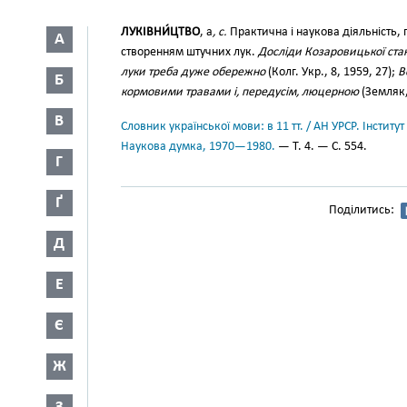
ЛУКІВНИ́ЦТВО
, а
, с.
Практична і наукова діяльність, 
А
створенням штучних лук.
Досліди Козаровицької стан
луки треба дуже обережно
(Колг. Укр., 8, 1959, 27);
В
Б
кормовими травами і, передусім, люцерною
(Земляк,
В
Словник української мови: в 11 тт. / АН УРСР. Інститут
Наукова думка, 1970—1980.
— Т. 4. — С. 554.
Г
Ґ
Поділитись:
Д
Е
Є
Ж