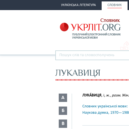
УКРАЇНСЬКА ЛІТЕРАТУРА
СЛОВНИК
ЛУКАВИЦЯ
ЛУКА́ВИЦЯ
, і
, ж., розм.
Жін
А
Словник української мови: в 
Б
Наукова думка, 1970—198
В