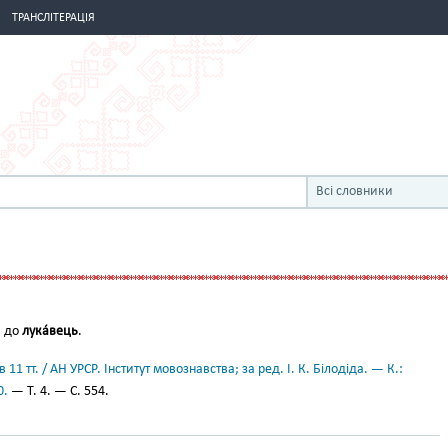
ТРАНСЛІТЕРАЦІЯ
Всі словники
. до
лука́вець
.
11 тт. / АН УРСР. Інститут мовознавства; за ред. І. К. Білодіда. — К.:
0.
— Т. 4. — С. 554.