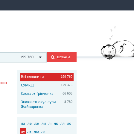
199 760
ШУКАТИ
Всі словники
199 760
СУМ-11
129 375
Словарь Грінченка
66 605
Знаки етнокультури
3 780
Жайворонка
ла
ле
лж
ли
лі
лк
лл
ло
лу
ль
лю
ля