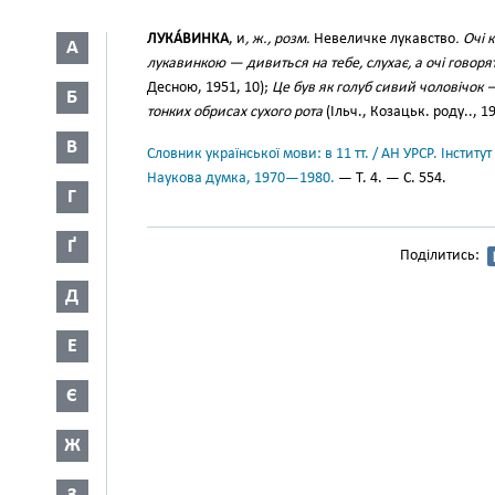
ЛУКА́ВИНКА
, и
, ж., розм.
Невеличке лукавство
. Очі 
А
лукавинкою — дивиться на тебе, слухає, а очі говорят
Десною, 1951, 10);
Це був як голуб сивий чоловічок 
Б
тонких обрисах сухого рота
(Ільч., Козацьк. роду.., 19
В
Словник української мови: в 11 тт. / АН УРСР. Інститут
Наукова думка, 1970—1980.
— Т. 4. — С. 554.
Г
Ґ
Поділитись:
Д
Е
Є
Ж