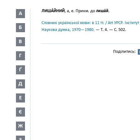
ЛИША́ЙНИЙ
, а, е. Прикм. до
лиша́й
.
А
Словник української мови: в 11 тт. / АН УРСР. Інститут
Б
Наукова думка, 1970—1980.
— Т. 4. — С. 502.
В
Поділитись:
Г
Ґ
Д
Е
Є
Ж