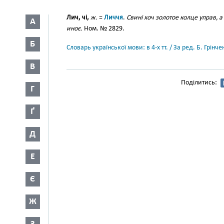
Лич, чі,
ж.
=
Личчя
.
Свині хоч золотое колце управ, а
А
иноє.
Ном. № 2829.
Б
Словарь української мови: в 4-х тт. / За ред. Б. Грін
В
Поділитись:
Г
Ґ
Д
Е
Є
Ж