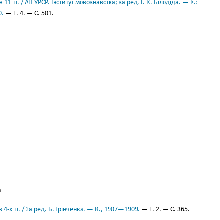
11 тт. / АН УРСР. Інститут мовознавства; за ред. І. К. Білодіда. — К.:
0.
— Т. 4. — С. 501.
.
 4-х тт. / За ред. Б. Грінченка. — К., 1907—1909.
— Т. 2. — С. 365.