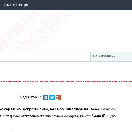
ТРАНСЛІТЕРАЦІЯ
Всі словники
Поділитись:
но сердечно, доброзичливо; нещиро. Він глянув на
Нелю, і його очі
ю, але тут же сховались за лицемірно опущеними повіками
(Вільде,