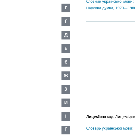
Словник української мови: в 
Г
Наукова думка, 1970—198
Ґ
Д
Е
Є
Ж
З
И
І
Лицемі́рно
нар.
Лицемѣрно
Словарь української мови: в
Ї