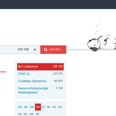
199 760
ШУКАТИ
Всі словники
199 760
СУМ-11
129 375
Словарь Грінченка
66 605
Знаки етнокультури
3 780
Жайворонка
ла
ле
лж
ли
лі
лк
лл
ло
лу
ль
лю
ля