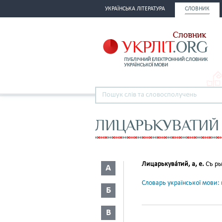
УКРАЇНСЬКА ЛІТЕРАТУРА
СЛОВНИК
ЛИЦАРЬКУВАТИЙ
Лицарькува́тий, а, е.
Съ р
А
Словарь української мови: в
Б
В