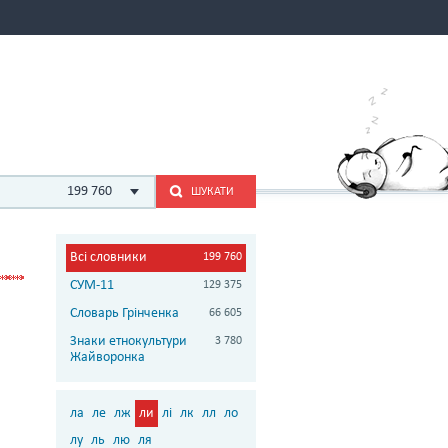
199 760
ШУКАТИ
Всі словники
199 760
СУМ-11
129 375
Словарь Грінченка
66 605
Знаки етнокультури
3 780
Жайворонка
ла
ле
лж
ли
лі
лк
лл
ло
лу
ль
лю
ля