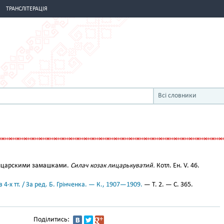
ТРАНСЛІТЕРАЦІЯ
Всі словники
ыцарскими замашками.
Силач козак лицарькуватий.
Котл. Ен. V. 46.
 4-х тт. / За ред. Б. Грінченка. — К., 1907—1909.
— Т. 2. — С. 365.
Поділитись: