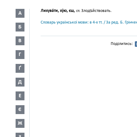
Лихува́ти, ху́ю, єш,
гл.
Злодѣйствовать.
А
Словарь української мови: в 4-х тт. / За ред. Б. Грін
Б
В
Поділитись:
Г
Ґ
Д
Е
Є
Ж