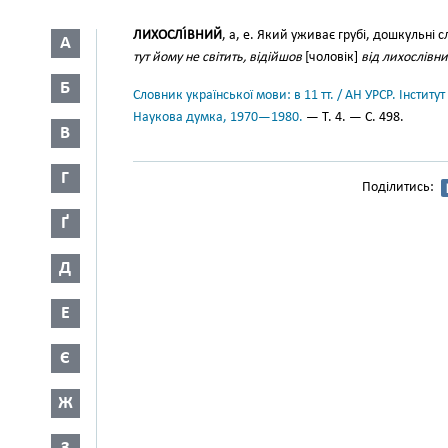
ЛИХОСЛІ́ВНИЙ
, а, е. Який уживає грубі, дошкульні 
А
тут йому не світить, відійшов
[чоловік]
від лихослівни
Б
Словник української мови: в 11 тт. / АН УРСР. Інститут
Наукова думка, 1970—1980.
— Т. 4. — С. 498.
В
Г
Поділитись:
Ґ
Д
Е
Є
Ж