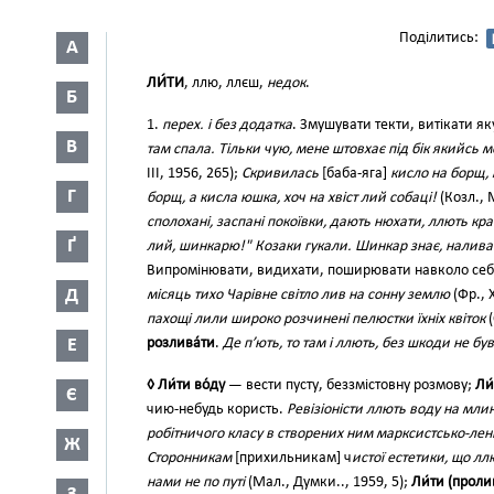
Поділитись:
А
ЛИ́ТИ
, ллю, ллєш,
недок
.
Б
1.
перех. і без додатка
. Змушувати текти, витікати я
В
там спала. Тільки чую, мене штовхає під бік якийсь м
III, 1956, 265);
Скривилась
[баба-яга]
кисло на борщ,
Г
борщ, а кисла юшка, хоч на хвіст лий собаці!
(Козл., 
сполохані, заспані покоївки, дають нюхати, ллють кра
Ґ
лий, шинкарю!" Козаки гукали. Шинкар знає, наливає
Випромінювати, видихати, поширювати навколо себе (св
Д
місяць тихо Чарівне світло лив на сонну землю
(Фр., X
пахощі лили широко розчинені пелюстки їхніх квіток
(
Е
розлива́ти
.
Де п’ють, то там і ллють, без шкоди не бу
◊ Ли́ти во́ду
— вести пусту, беззмістовну розмову;
Ли́
Є
чию-небудь користь.
Ревізіоністи ллють воду на млин
робітничого класу в створених ним марксистсько-лені
Ж
Сторонникам
[прихильникам] ч
истої естетики, що лл
нами не по путі
(Мал., Думки.., 1959, 5);
Ли́ти (пролив