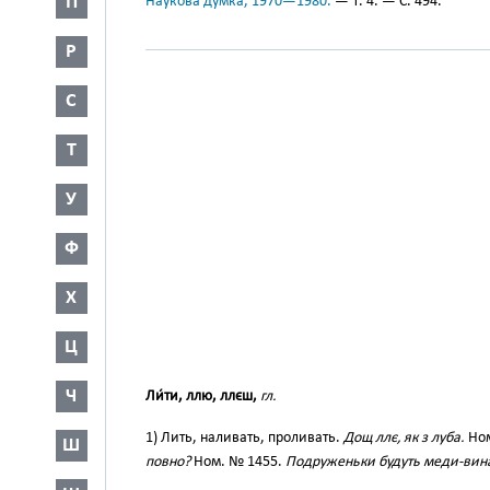
П
Наукова думка, 1970—1980.
— Т. 4. — С. 494.
Р
С
Т
У
Ф
Х
Ц
Ч
Ли́ти, ллю, ллєш,
гл.
1) Лить, наливать, проливать.
Дощ ллє, як з луба.
Ном
Ш
повно?
Ном. № 1455.
Подруженьки будуть меди-вина 