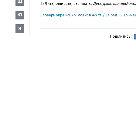
Щ
2) Лить, отливать, выливать.
Десь дзвін великий лил
Ю
Словарь української мови: в 4-х тт. / За ред. Б. Грін
Я
Поділитись: