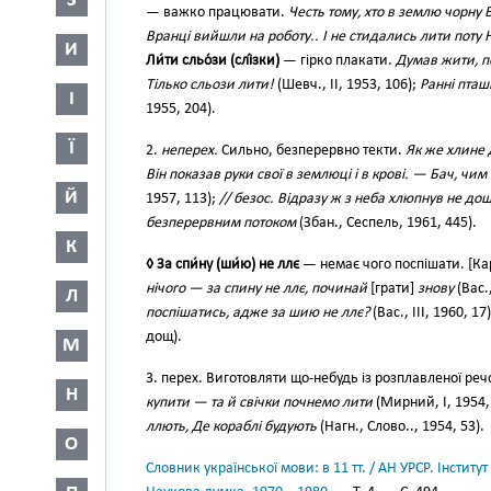
З
— важко працювати.
Честь тому, хто в землю чорну В 
Вранці вийшли на роботу.. І не стидались лити поту Н
И
Ли́ти сльо́зи (слі́зки)
— гірко плакати.
Думав жити, п
Тілько сльози лити!
(Шевч., II, 1953, 106);
Ранні пташк
І
1955, 204).
Ї
2.
неперех.
Сильно, безперервно текти.
Як же хлине д
Він показав руки свої в землюці і в крові. — Бач, чим
Й
1957, 113);
// безос. Відразу ж з неба хлюпнув не дощ
безперервним потоком
(Збан., Сеспель, 1961, 445).
К
◊ За спи́ну (ши́ю) не ллє
— немає чого поспішати. [К
нічого — за спину не ллє, починай
[грати]
знову
(Вас.
Л
поспішатись, адже за шию не ллє?
(Вас., III, 1960, 17
дощ).
М
3. перех. Виготовляти що-небудь із розплавленої р
Н
купити — та й свічки почнемо лити
(Мирний, І, 1954,
ллють, Де кораблі будують
(Нагн., Слово.., 1954, 53).
О
Словник української мови: в 11 тт. / АН УРСР. Інститут