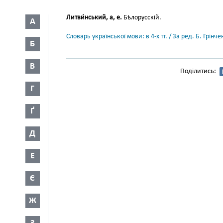
Литви́нський, а, е.
Бѣлорусскій.
А
Словарь української мови: в 4-х тт. / За ред. Б. Грін
Б
В
Поділитись:
Г
Ґ
Д
Е
Є
Ж