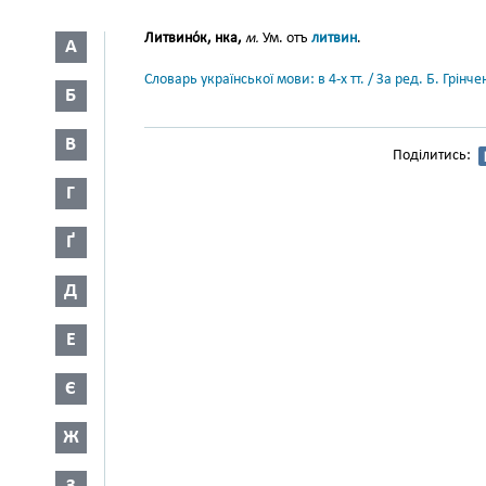
Литвино́к, нка,
м.
Ум. отъ
литвин
.
А
Словарь української мови: в 4-х тт. / За ред. Б. Грін
Б
В
Поділитись:
Г
Ґ
Д
Е
Є
Ж