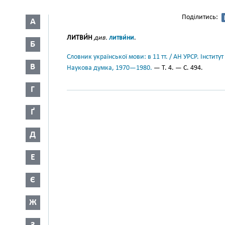
Поділитись:
А
ЛИТВИ́Н
див.
литви́ни
.
Б
Словник української мови: в 11 тт. / АН УРСР. Інститут
В
Наукова думка, 1970—1980.
— Т. 4. — С. 494.
Г
Ґ
Д
Е
Є
Ж