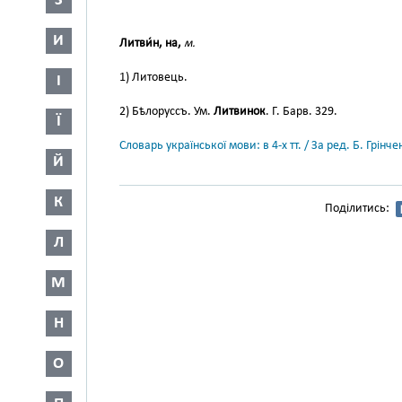
З
И
Литви́н, на,
м.
1) Литовець.
І
2) Бѣлоруссъ. Ум.
Литвинок
. Г. Барв. 329.
Ї
Словарь української мови: в 4-х тт. / За ред. Б. Грін
Й
К
Поділитись:
Л
М
Н
О