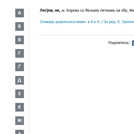
Лису́на, ни,
ж.
Корова съ бѣлымъ пятномъ на лбу. Же
А
Словарь української мови: в 4-х тт. / За ред. Б. Грін
Б
В
Поділитись:
Г
Ґ
Д
Е
Є
Ж