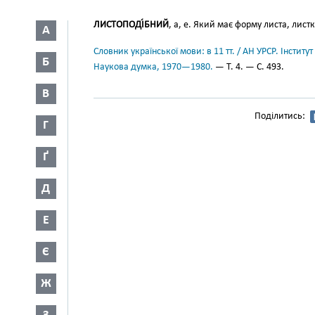
ЛИСТОПОДІ́БНИЙ
, а, е. Який має форму листа, лист
А
Словник української мови: в 11 тт. / АН УРСР. Інститут
Б
Наукова думка, 1970—1980.
— Т. 4. — С. 493.
В
Поділитись:
Г
Ґ
Д
Е
Є
Ж