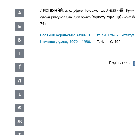
ЛИСТВЯНИ́Й
, а, е,
рідко.
Те саме, що
листяни́й
.
Буки 
А
своїм утворювали для нього
[туркоту горлиці]
щонайк
74).
Б
Словник української мови: в 11 тт. / АН УРСР. Інститут
В
Наукова думка, 1970—1980.
— Т. 4. — С. 492.
Г
Поділитись:
Ґ
Д
Е
Є
Ж