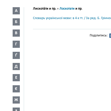
Лискота́ти и пр.
=
Лоскотати
и пр
.
А
Словарь української мови: в 4-х тт. / За ред. Б. Грін
Б
В
Поділитись:
Г
Ґ
Д
Е
Є
Ж