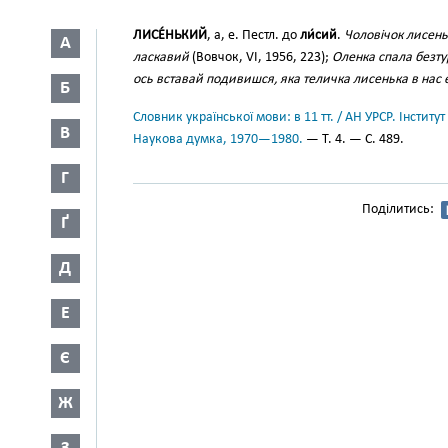
ЛИСЕ́НЬКИЙ
, а, е. Пестл. до
ли́сий
.
Чоловічок лисеньк
А
ласкавий
(Вовчок, VI, 1956, 223);
Оленка спала безту
ось вставай подивишся, яка теличка лисенька в нас 
Б
Словник української мови: в 11 тт. / АН УРСР. Інститут
В
Наукова думка, 1970—1980.
— Т. 4. — С. 489.
Г
Поділитись:
Ґ
Д
Е
Є
Ж