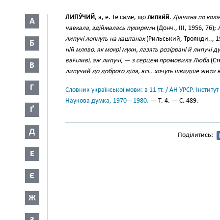
ЛИПУ́ЧИЙ
, а, е. Те саме, що
липки́й
.
Дівчина по колі
А
чавкала, здіймалась пухирями
(Донч., III, 1956, 76);
липучі лопнуть на каштанах
(Рильський, Троянди.., 1
Б
ній мляво, як мокрі мухи, лазять розірвані й липучі д
ввічливі, аж липучі, — з серцем промовила Люба
(Ст
В
липучий до доброго діла, всі.. хочуть швидше жити в
Г
Словник української мови: в 11 тт. / АН УРСР. Інститут
Наукова думка, 1970—1980.
— Т. 4. — С. 489.
Ґ
Д
Поділитись:
Е
Є
Ж