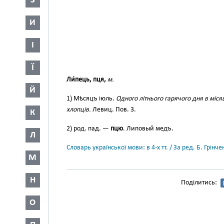
З
И
І
Ї
Ли́пець, пця,
м.
Й
1) Мѣсяцъ іюль.
Одного літнього гарячого дня в міся
хлопців.
Левиц. Пов. 3.
К
2) род. пад. —
пцю
. Липовый медъ.
Л
Словарь української мови: в 4-х тт. / За ред. Б. Грін
М
Н
Поділитись:
О