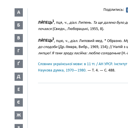
Поділитись:
А
1
ЛИ́ПЕЦЬ
, пця,
ч., діал
. Липень.
Та ще далеко було д
Б
почався
(Свидн., Люборацькі, 1955, 8).
В
2
ЛИ́ПЕЦЬ
, пцю,
ч., діал
. Липовий мед. * Образно.
Му
до сподоби
(Др.-Хмара, Вибр., 1969, 154); // Напій з
Г
липцю! Я таки зроду ласійка: люблю солоденьке
(Н.-
Ґ
Словник української мови: в 11 тт. / АН УРСР. Інститут
Наукова думка, 1970—1980.
— Т. 4. — С. 488.
Д
Е
Є
Ж