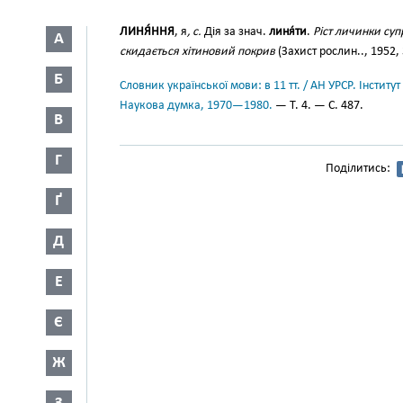
ЛИНЯ́ННЯ
, я
, с.
Дія за знач.
линя́ти
.
Ріст личинки суп
А
скидається хітиновий покрив
(Захист рослин.., 1952, 
Б
Словник української мови: в 11 тт. / АН УРСР. Інститут
Наукова думка, 1970—1980.
— Т. 4. — С. 487.
В
Г
Поділитись:
Ґ
Д
Е
Є
Ж