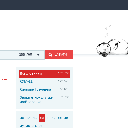
199 760
ШУКАТИ
Всі словники
199 760
СУМ-11
129 375
Словарь Грінченка
66 605
Знаки етнокультури
3 780
Жайворонка
ла
ле
лж
ли
лі
лк
лл
ло
лу
ль
лю
ля