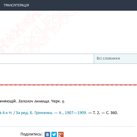
ТРАНСЛІТЕРАЦІЯ
Всі словники
линяющій.
Заполоч линюща.
Черк. у.
 4-х тт. / За ред. Б. Грінченка. — К., 1907—1909.
— Т. 2. — С. 360.
Поділитись: