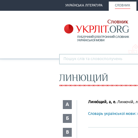
УКРАЇНСЬКА ЛІТЕРАТУРА
СЛОВНИК
ЛИНЮЩИЙ
Линю́щий, а, е.
Линючій, 
А
Словарь української мови: в
Б
В