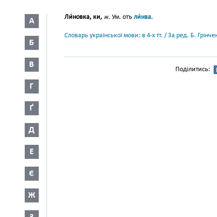
Ли́новка, ки,
ж.
Ум. отъ
ли́нва
.
А
Словарь української мови: в 4-х тт. / За ред. Б. Грін
Б
В
Поділитись:
Г
Ґ
Д
Е
Є
Ж