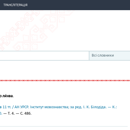
ТРАНСЛІТЕРАЦІЯ
Всі словники
о ли́нва
.
11 тт. / АН УРСР. Інститут мовознавства; за ред. І. К. Білодіда. — К.:
0.
— Т. 4. — С. 486.