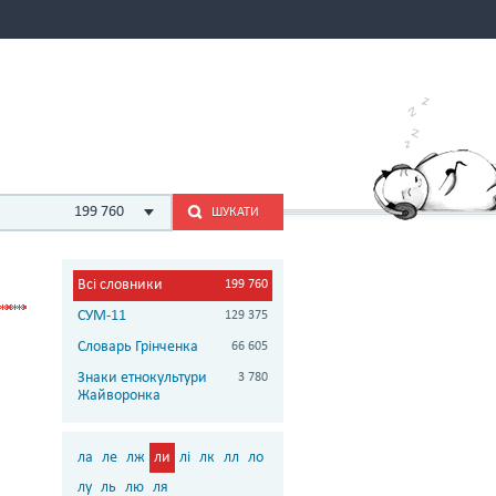
199 760
ШУКАТИ
Всі словники
199 760
СУМ-11
129 375
Словарь Грінченка
66 605
Знаки етнокультури
3 780
Жайворонка
ла
ле
лж
ли
лі
лк
лл
ло
лу
ль
лю
ля