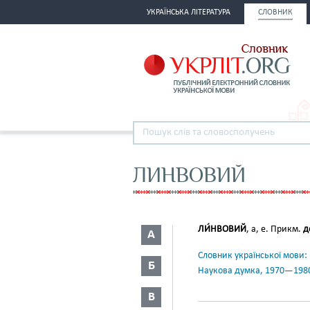
УКРАЇНСЬКА ЛІТЕРАТУРА
СЛОВНИК
ЛИНВОВИЙ
ЛИ́НВОВИЙ
, а, е. Прикм.
д
А
Словник української мови: в 
Б
Наукова думка, 1970—198
В