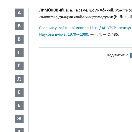
ЛИМО́НОВИЙ
, а, е. Те саме, що
лимо́нний
.
Рожі та б
А
голівками, дихнули своїм солодким духом
(Н.-Лев., II
Б
Словник української мови: в 11 тт. / АН УРСР. Інститут
Наукова думка, 1970—1980.
— Т. 4. — С. 486.
В
Г
Поділитись:
Ґ
Д
Е
Є
Ж