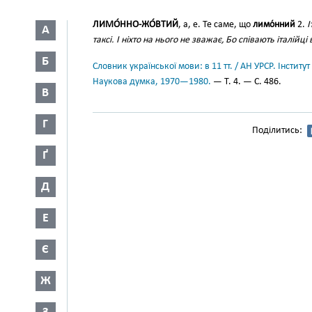
ЛИМО́ННО-ЖО́ВТИЙ
, а, е. Те саме, що
лимо́нний
2.
І
А
таксі. І ніхто на нього не зважає, Бо співають італійці 
Б
Словник української мови: в 11 тт. / АН УРСР. Інститут
Наукова думка, 1970—1980.
— Т. 4. — С. 486.
В
Г
Поділитись:
Ґ
Д
Е
Є
Ж