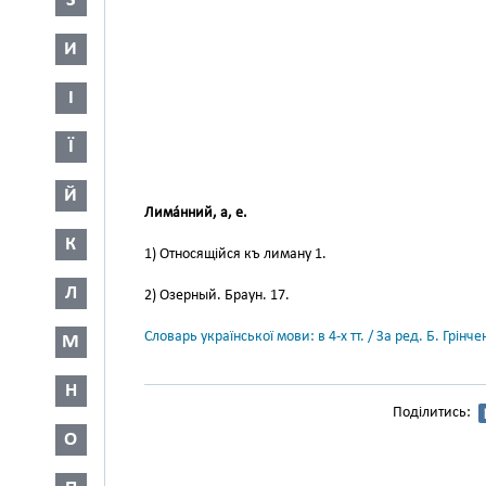
З
И
І
Ї
Й
Лима́нний, а, е.
К
1) Относящійся къ лиману 1.
Л
2) Озерный. Браун. 17.
Словарь української мови: в 4-х тт. / За ред. Б. Грін
М
Н
Поділитись:
О