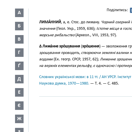
Поділитись:
А
ЛИМА́ННИЙ
, а, е. Стос. до лиману.
Чорний озерний і
Б
значення
(Геол. Укр., 1959, 636);
Істотне місце в госп
морське рибальство
(Археол., VIII, 1953, 97).
В
∆ Лима́нне зро́шування
(
зро́шення
) — зволоження гр
Г
зрошування проводять, створюючи земляні валики н
водами
(Ек. геогр. СРСР, 1957, 62);
Лиманне зрошення
Ґ
на верхніх елементах рельєфу, є одночасно і протие
Словник української мови: в 11 тт. / АН УРСР. Інститут
Д
Наукова думка, 1970—1980.
— Т. 4. — С. 485.
Е
Є
Ж