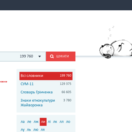
199 760
ШУКАТИ
Всі словники
199 760
СУМ-11
129 375
Словарь Грінченка
66 605
Знаки етнокультури
3 780
Жайворонка
ла
ле
лж
ли
лі
лк
лл
ло
лу
ль
лю
ля