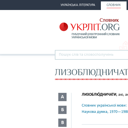
УКРАЇНСЬКА ЛІТЕРАТУРА
СЛОВНИК
ЛИЗОБЛЮДНИЧА
ЛИЗОБЛЮ́ДНИЧАТИ
, аю, 
А
Словник української мови: в 
Б
Наукова думка, 1970—198
В