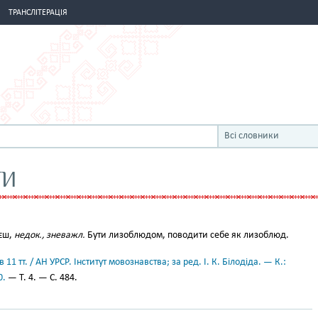
ТРАНСЛІТЕРАЦІЯ
Всі словники
ТИ
аєш,
недок., зневажл.
Бути лизоблюдом, поводити себе як лизоблюд.
11 тт. / АН УРСР. Інститут мовознавства; за ред. І. К. Білодіда. — К.:
0.
— Т. 4. — С. 484.