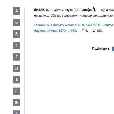
2
ЛИЗА́К
, а́,
ч., діал.
Лизуха (див.
лизу́ха
)
.
— Ну, а ко
А
не купую.. Хіба що з лизаком чи іншою, не страшною
Б
Словник української мови: в 11 тт. / АН УРСР. Інститут
Наукова думка, 1970—1980.
— Т. 4. — С. 483.
В
Г
Поділитись:
Ґ
Д
Е
Є
Ж