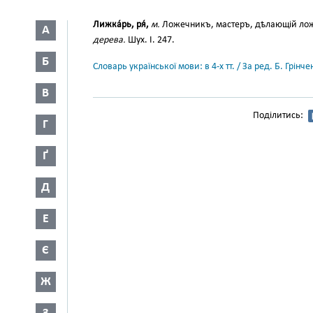
Лижка́рь, ря́,
м.
Ложечникъ, мастеръ, дѣлающій ло
А
дерева.
Шух. І. 247.
Б
Словарь української мови: в 4-х тт. / За ред. Б. Грін
В
Поділитись:
Г
Ґ
Д
Е
Є
Ж