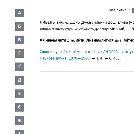
Поділитись:
А
ЛИ́ВЕНЬ
, вня,
ч., рідко
. Дуже сильний дощ; злива (у 1
Б
краплі з листу грузько стікають додолу
(Мирний, І, 19
В
◊ Ли́внем лити
див
. ли́ти; Ли́внем ли́тися
див
.
ли́ти
Словник української мови: в 11 тт. / АН УРСР. Інститут
Г
Наукова думка, 1970—1980.
— Т. 4. — С. 483.
Ґ
Д
Е
Є
Ж