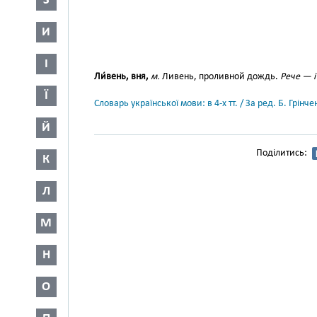
З
И
І
Ли́вень, вня,
м.
Ливень, проливной дождь.
Рече — і
Ї
Словарь української мови: в 4-х тт. / За ред. Б. Грін
Й
Поділитись:
К
Л
М
Н
О