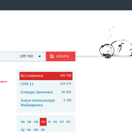
199 760
ШУКАТИ
Всі словники
199 760
СУМ-11
129 375
Словарь Грінченка
66 605
Знаки етнокультури
3 780
Жайворонка
ла
ле
лж
ли
лі
лк
лл
ло
лу
ль
лю
ля