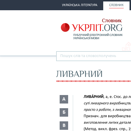
УКРАЇНСЬКА ЛІТЕРАТУРА
СЛОВНИК
ЛИВАРНИЙ
ЛИВА́РНИЙ
, а, е. Стос. до 
А
суті ливарного виробництв
просто з роботи, з ливарно
Б
Признач. для виробництва
виготовлення литих детал
В
(Метод. викл. фрез. спр., 