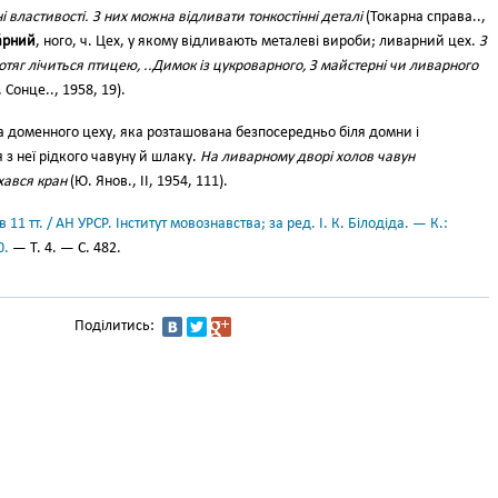
 властивості. З них можна відливати тонкостінні деталі
(Токарна справа..,
́рний
, ного, ч. Цех, у якому відливають металеві вироби; ливарний цех.
З
отяг лічиться птицею, ..Димок із цукроварного, З майстерні чи ливарного
 Сонце.., 1958, 19).
 доменного цеху, яка розташована безпосередньо біля домни і
з неї рідкого чавуну й шлаку.
На ливарному дворі холов чавун
хався кран
(Ю. Янов., II, 1954, 111).
11 тт. / АН УРСР. Інститут мовознавства; за ред. І. К. Білодіда. — К.:
0.
— Т. 4. — С. 482.
Поділитись: