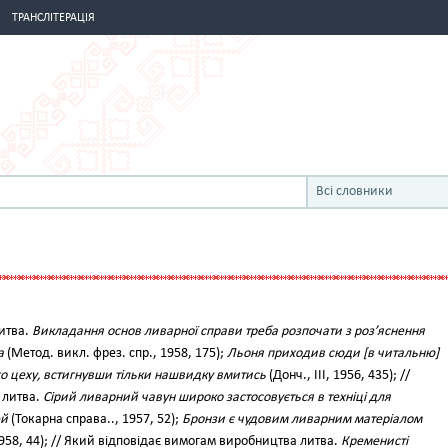
ТРАНСЛІТЕРАЦІЯ
Всі словники
литва.
Викладання основ ливарної справи треба розпочати з роз’яснення
а
(Метод. викл. фрез. спр., 1958, 175);
Льоня приходив сюди [в читальню]
го цеху, встигнувши тільки нашвидку вмитись
(Донч., III, 1956, 435); //
 литва.
Сірий ливарний чавун широко застосовується в техніці для
ей
(Токарна справа.., 1957, 52);
Бронзи є чудовим ливарним матеріалом
1958, 44); // Який відповідає вимогам виробництва литва.
Кременисті