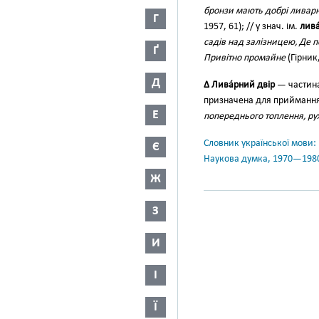
бронзи мають добрі ливарні
Г
1957, 61); // у знач. ім.
лива
садів над залізницею, Де п
Ґ
Привітно промайне
(Гірник,
Д
∆ Лива́рний двір
— частина
призначена для приймання 
Е
попереднього топлення, ру
Словник української мови: в 
Є
Наукова думка, 1970—198
Ж
З
И
І
Ї