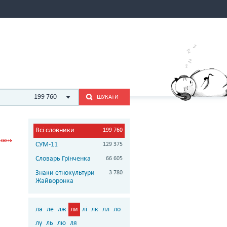
199 760
ШУКАТИ
Всі словники
199 760
СУМ-11
129 375
Словарь Грінченка
66 605
Знаки етнокультури
3 780
Жайворонка
ла
ле
лж
ли
лі
лк
лл
ло
лу
ль
лю
ля