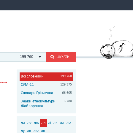
199 760
ШУКАТИ
Всі словники
199 760
СУМ-11
129 375
Словарь Грінченка
66 605
Знаки етнокультури
3 780
Жайворонка
ла
ле
лж
ли
лі
лк
лл
ло
лу
ль
лю
ля