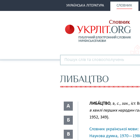
УКРАЇНСЬКА ЛІТЕРАТУРА
СЛОВНИК
ЛИБАЦТВО
ЛИБА́ЦТВО
, а
, с., зах., іст.
В
А
в хвилі перших народин га
1952, 349).
Б
Словник української мови: в 
В
Наукова думка, 1970—198