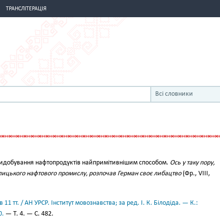
ТРАНСЛІТЕРАЦІЯ
Всі словники
идобування нафтопродуктів найпримітивнішим способом.
Ось у таку пору,
лицького нафтового промислу, розпочав Герман своє либацтво
(Фр., VIII,
11 тт. / АН УРСР. Інститут мовознавства; за ред. І. К. Білодіда. — К.:
0.
— Т. 4. — С. 482.