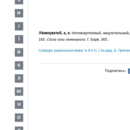
З
И
І
Ле́мехуватий, а, е.
Неповоротливый, медлительный, ф
Ї
163.
Стала така лемехувата.
Г. Барв. 365.
Словарь української мови: в 4-х тт. / За ред. Б. Грін
Й
К
Поділитись:
Л
М
Н
О