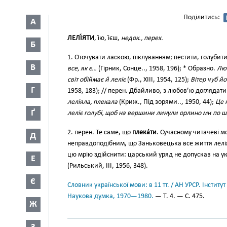
Поділитись:
А
ЛЕЛІ́ЯТИ
, і́ю, і́єш,
недок., перех.
Б
1. Оточувати ласкою, піклуванням; пестити, голубит
В
все, як є…
(Гірник, Сонце.., 1958, 196); * Образно.
Люб
світ обіймає й леліє
(Фр., XIII, 1954, 125);
Вітер чуб й
Г
1958, 183); // перен. Дбайливо, з любов’ю доглядат
леліяла, плекала
(Криж., Під зорями.., 1950, 44);
Це 
Ґ
леліє голубі, щоб на вершини линули орлино ми по шл
2. перен. Те саме, що
плека́ти
. Сучасному читачеві м
Д
неправдоподібним, що Заньковецька все життя леліял
цю мрію здійснити: царський уряд не допускав на ук
Е
(Рильський, III, 1956, 348).
Є
Словник української мови: в 11 тт. / АН УРСР. Інститут
Наукова думка, 1970—1980.
— Т. 4. — С. 475.
Ж