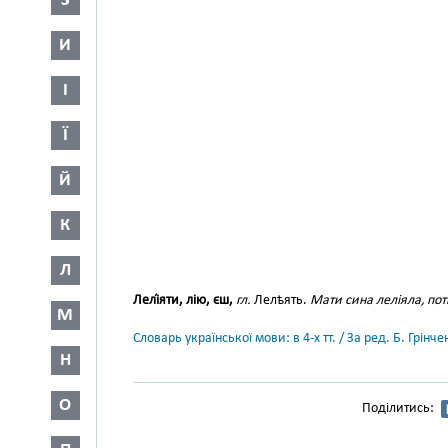
З
И
І
Ї
Й
К
Л
Лелі́яти, лію, єш,
гл.
Лелѣять.
Мати сина леліяла, поті
М
Словарь української мови: в 4-х тт. / За ред. Б. Грін
Н
О
Поділитись: