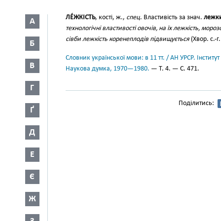
ЛЕ́ЖКІСТЬ
, кості, ж.,
спец
. Властивість за знач.
лежки
А
технологічні властивості овочів, на їх лежкість, мороз
сівби лежкість коренеплодів підвищується
(Хвор. с.-г
Б
Словник української мови: в 11 тт. / АН УРСР. Інститут
В
Наукова думка, 1970—1980.
— Т. 4. — С. 471.
Г
Поділитись:
Ґ
Д
Е
Є
Ж