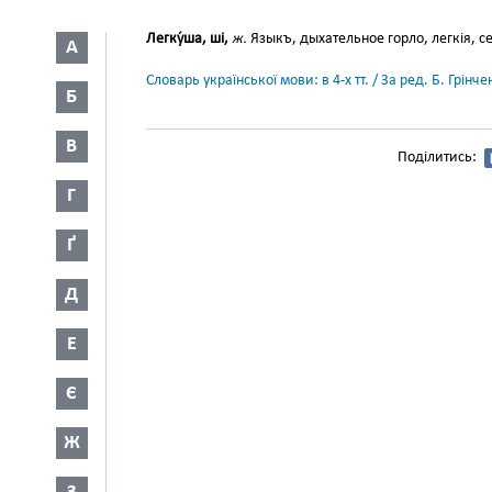
Легку́ша, ші,
ж.
Языкъ, дыхательное горло, легкія, с
А
Словарь української мови: в 4-х тт. / За ред. Б. Грін
Б
В
Поділитись:
Г
Ґ
Д
Е
Є
Ж